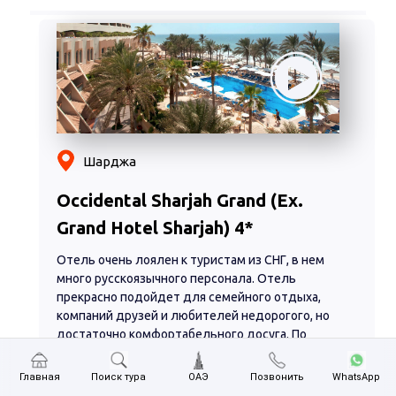
Шарджа
Occidental Sharjah Grand (Ex.
Grand Hotel Sharjah) 4*
Отель очень лоялен к туристам из СНГ, в нем
много русскоязычного персонала. Отель
прекрасно подойдет для семейного отдыха,
компаний друзей и любителей недорогого, но
достаточно комфортабельного досуга. По
предварительной договоренности с
администрацией отеля гости, взявшие
Главная
Поиск тура
ОАЭ
Позвонить
WhatsApp
полупансион, могут варьировать обед или