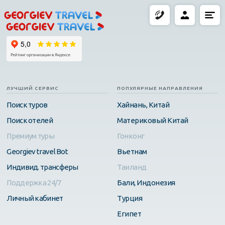
ЛУЧШИЙ СЕРВИС
ПОПУЛЯРНЫЕ НАПРАВЛЕНИЯ
Поиск туров
Хайнань, Китай
Поиск отелей
Материковый Китай
Премиум туры
Гонконг
Georgiev travel Bot
Вьетнам
Индивид. трансферы
Таиланд
Поддержка 24/7
Бали, Индонезия
Личный кабинет
Турция
Египет