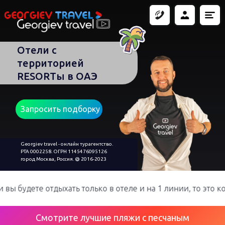
Отели с
территорией
RESORTы в ОАЭ
Запросить подборку
Georgiev travel - онлайн турагентство.
РТА 0002258. ОГРН 1145476095126
город Москва, Россия. @ 2016-2023
будете отдыхать только в отеле и на 1 линии, то это комф
Смотрите лучшие пляжи с песчаным