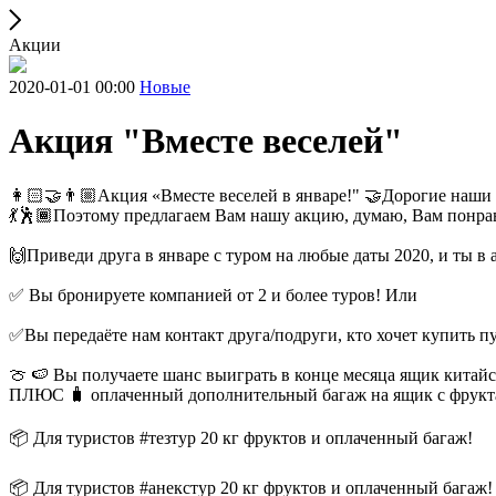
Акции
2020-01-01 00:00
Новые
Акция "Вместе веселей"
👩🏻‍🤝‍👨🏼Акция «Вместе веселей в январе!" 🤝Дорогие наши 
💃🕺🏾Поэтому предлагаем Вам нашу акцию, думаю, Вам понра
🙌Приведи друга в январе с туром на любые даты 2020, и ты в 
✅ Вы бронируете компанией от 2 и более туров! Или
✅Вы передаёте нам контакт друга/подруги, кто хочет купить п
🍈 🍉 Вы получаете шанс выиграть в конце месяца ящик китай
ПЛЮС 🧳 оплаченный дополнительный багаж на ящик с фрукт
📦 Для туристов #тезтур 20 кг фруктов и оплаченный багаж!
📦 Для туристов #анекстур 20 кг фруктов и оплаченный багаж