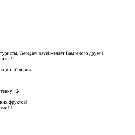
туристы, Georgiev travel желает Вам много друзей!
вится!
акции! Условия:
утевку! 🥭
ских фруктов!
ами!!!
!